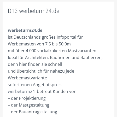
DIVISION WERDEN.
D13 werbeturm24.de
DIE DIVISIONEN
D1 A-ZDRUCKE.DE
werbeturm24.de
D2 ACTIONPROMOTION.DE
ist Deutschlands großes Infoportal für
Werbemasten von 7,5 bis 50,0m
D3 BAUSCHILD-MIETE.DE
mit über 4.000 vorkalkulierten Mastvarianten.
D4 BUSITEX.DE
Ideal für Architekten, Baufirmen und Bauherren,
denn hier finden sie schnell
D5 CITMAX.DE
und übersichtlich für nahezu jede
Werbemastvariante
D6 HANDZETTEL-VERTEIL
sofort einen Angebotspreis.
D7 IHREWERBEABTEILUNG
werbeturm24
betreut Kunden von
– der Projektierung
D8 MAXIWALL.DE
– der Mastgestaltung
D9 PRAXISPROMOTION.DE
– der Bauantragsstellung