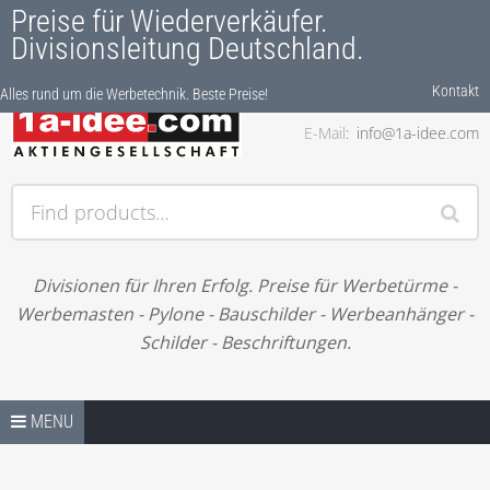
Preise für Wiederverkäufer.
Divisionsleitung Deutschland.
Kontakt
Alles rund um die Werbetechnik. Beste Preise!
Phone
0511/9200 000
E-Mail
info@1a-idee.com
Alles rund um die Werbetechnik. Beste Preise!
Find products…
Divisionen für Ihren Erfolg. Preise für Werbetürme -
Werbemasten - Pylone - Bauschilder - Werbeanhänger -
Schilder - Beschriftungen.
Skip to content
PREISE / LIZENZEN-SHOP
MENU
IHRE ANFRAGE – NEUE JOBS. BITTE LESEN.