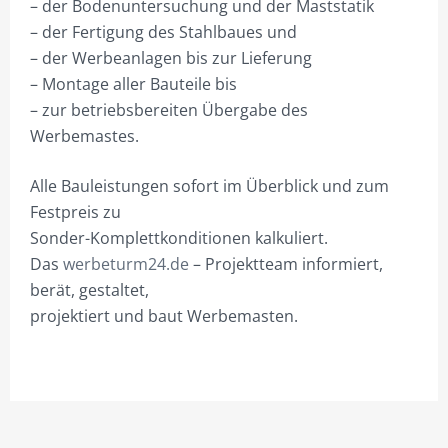
– der Bodenuntersuchung und der Maststatik
D10 PYLONE24.DE
– der Fertigung des Stahlbaues und
D11 REDAX24.DE
– der Werbeanlagen bis zur Lieferung
– Montage aller Bauteile bis
D12 WERBEANHAENGER
– zur betriebsbereiten Übergabe des
D13 WERBETURM24.DE
Werbemastes.
GALERIE
Alle Bauleistungen sofort im Überblick und zum
SHOPS NUR FÜR GEWERBETREIBENDE!
Festpreis zu
Sonder-Komplettkonditionen kalkuliert.
HILFE?/FAQ
Das
werbeturm24.de
– Projektteam informiert,
berät, gestaltet,
VERTRIEB
projektiert und baut Werbemasten.
1) WER WIR SIND & WAS WIR MACHEN
2) WEN WIR SUCHEN – DU BEI UNS.
3) IHR ARBEITSPLATZ IM B6-OFFICE.DE