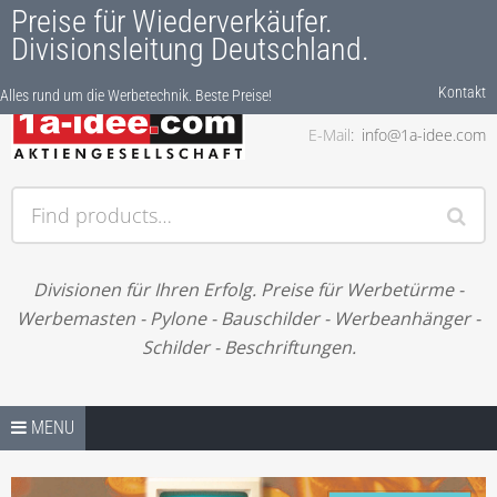
Preise für Wiederverkäufer.
Divisionsleitung Deutschland.
Kontakt
Alles rund um die Werbetechnik. Beste Preise!
Phone
0511/9200 000
E-Mail
info@1a-idee.com
Alles rund um die Werbetechnik. Beste Preise!
Find products…
Divisionen für Ihren Erfolg. Preise für Werbetürme -
Werbemasten - Pylone - Bauschilder - Werbeanhänger -
Schilder - Beschriftungen.
Skip to content
PREISE / LIZENZEN-SHOP
MENU
IHRE ANFRAGE – NEUE JOBS. BITTE LESEN.