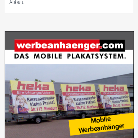
4) VORSTELLUNGSTERMIN MIT 1A-IDEE AUSMACHEN.
Abbau.
5) RESERVIEREN SIE HIER IHRE ARBEITSZEITEN.
6) SCHULUNGSTERMINE – PERFEKT VORBEREITET.
7) RICHTIG TELEFONIEREN: EIN LEITFADEN.
8) SO KÖNNTE EIN GESPRÄCH AUSSEHEN.
9) TIPPS & INFOS BEIM TELEFONIEREN.
10) CHECKLISTE – ALLES AUF EINEM BLICK.